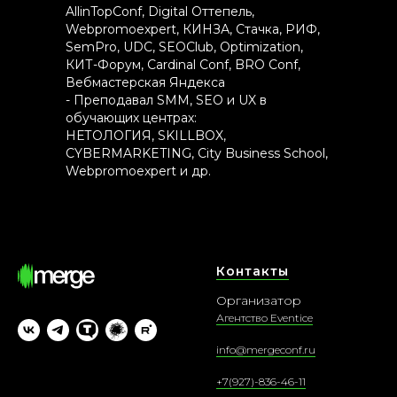
AllinTopConf, Digital Оттепель,
Webpromoexpert, КИНЗА, Стачка, РИФ,
SemPro, UDC, SEOClub, Optimization,
КИТ-Форум, Cardinal Conf, BRO Conf,
Вебмастерская Яндекса
- Преподавал SMM, SEO и UX в
обучающих центрах:
НЕТОЛОГИЯ, SKILLBOX,
CYBERMARKETING, City Business School,
Webpromoexpert и др.
Контакты
Организатор
Агентство Eventice
info@mergeconf.ru
+7(927)-836-46-11